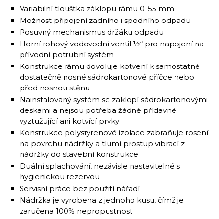
Variabilní tloušťka záklopu rámu 0-55 mm
Možnost připojení zadního i spodního odpadu
Posuvný mechanismus držáku odpadu
Horní rohový vodovodní ventil ½“ pro napojení na
přívodní potrubní systém
Konstrukce rámu dovoluje kotvení k samostatné
dostatečně nosné sádrokartonové příčce nebo
před nosnou stěnu
Nainstalovaný systém se zaklopí sádrokartonovými
deskami a nejsou potřeba žádné přídavné
vyztužující ani kotvící prvky
Konstrukce polystyrenové izolace zabraňuje rosení
na povrchu nádržky a tlumí prostup vibrací z
nádržky do stavební konstrukce
Duální splachování, nezávisle nastavitelné s
hygienickou rezervou
Servisní práce bez použití nářadí
Nádržka je vyrobena z jednoho kusu, čímž je
zaručena 100% nepropustnost