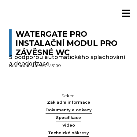
WATERGATE PRO
INSTALAČNÍ MODUL PRO
ZÁVĚSNÉ WC
S podporou automatického splachování
a deodorizace
Kód produktu: WG-MS100
Sekce:
Základní informace
Dokumenty a odkazy
Specifikace
Video
Technické nákresy