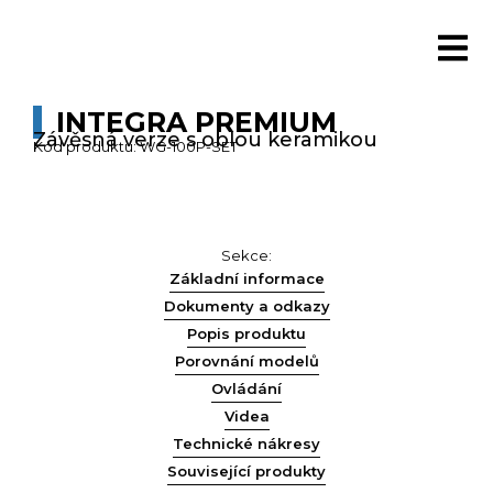
INTEGRA PREMIUM
Závěsná verze s oblou keramikou
Kód produktu: WG-100P-SET
Sekce:
Základní informace
Dokumenty a odkazy
Popis produktu
Porovnání modelů
Ovládání
Videa
Technické nákresy
Související produkty