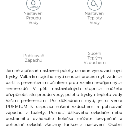
Nastavení
Nastavení
Proudu
Teploty
Vody
Vody
Sušení
Pohlcovač
Teplým
Zápachu
Vzduchem
Jemné a přesné nastavení polohy ramene vysouvací mycí
trysky. Volba kmitajícího mytí umocní proces mytí zadních
partií s preventivním účinkem proti vzniku nepříjemných
hemeroidů. V pěti nastavitelných stupních můžete
přizpůsobit sílu proudu vody, polohu trysky i teplotu vody
Vašim preferencím. Po důkladném mytí, je u verze
PREMIUM k dispozici sušení vzduchem a pohlcovač
zápachu z toalety. Pomocí dálkového ovladače nebo
postranního ovládacího kolečka můžete bezpečně a
pohodlně ovládat všechny funkce a nastavení. Osobní