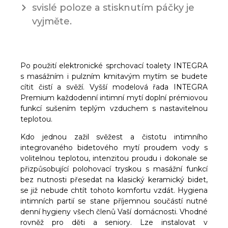
svislé poloze a stisknutím páčky je
vyjměte.
Po použití elektronické sprchovací toalety INTEGRA
s masážním i pulzním kmitavým mytím se budete
cítit čistí a svěží. Vyšší modelová řada INTEGRA
Premium každodenní intimní mytí doplní prémiovou
funkcí sušením teplým vzduchem s nastavitelnou
teplotou.
Kdo jednou zažil svěžest a čistotu intimního
integrovaného bidetového mytí proudem vody s
volitelnou teplotou, intenzitou proudu i dokonale se
přizpůsobující polohovací tryskou s masážní funkcí
bez nutnosti přesedat na klasický keramický bidet,
se již nebude chtít tohoto komfortu vzdát. Hygiena
intimních partií se stane příjemnou součástí nutné
denní hygieny všech členů Vaší domácnosti. Vhodné
rovněž pro děti a seniory. Lze instalovat v