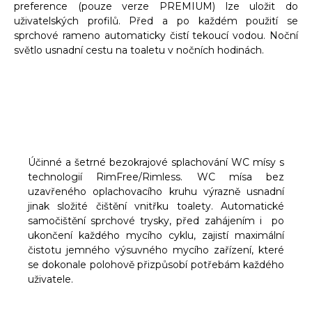
preference (pouze verze PREMIUM) lze uložit do
uživatelských profilů. Před a po každém použití se
sprchové rameno automaticky čistí tekoucí vodou. Noční
světlo usnadní cestu na toaletu v nočních hodinách.
Účinné a šetrné bezokrajové splachování WC mísy s
technologií RimFree/Rimless. WC mísa bez
uzavřeného oplachovacího kruhu výrazně usnadní
jinak složité čištění vnitřku toalety. Automatické
samočištění sprchové trysky, před zahájením i po
ukončení každého mycího cyklu, zajistí maximální
čistotu jemného výsuvného mycího zařízení, které
se dokonale polohově přizpůsobí potřebám každého
uživatele.