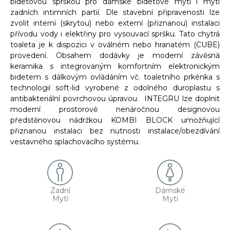
bidetovou sprškou pro dámské bidetové mytí i mytí
zadních intimních partií. Dle stavební připravenosti lze
zvolit interní (skrytou) nebo externí (přiznanou) instalaci
přívodu vody i elektřiny pro vysouvací spršku. Tato chytrá
toaleta je k dispozici v oválném nebo hranatém (CUBE)
provedení. Obsahem dodávky je moderní závěsná
keramika s integrovaným komfortním elektronickým
bidetem s dálkovým ovládáním vč. toaletního prkénka s
technologií soft-lid vyrobené z odolného duroplastu s
antibakteriální povrchovou úpravou. INTEGRU lze doplnit
moderní prostorově nenáročnou designovou
předstěnovou nádržkou KOMBI BLOCK umožňující
přiznanou instalaci bez nutnosti instalace/obezdívání
vestavného splachovacího systému.
Zadní
Dámské
Mytí
Mytí