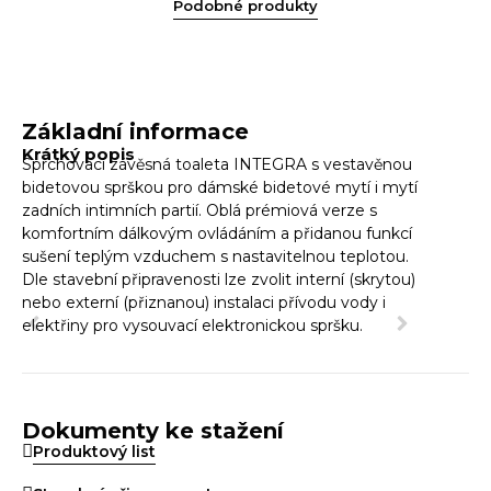
Podobné produkty
Základní informace
Krátký popis
Sprchovací závěsná toaleta INTEGRA s vestavěnou
bidetovou sprškou pro dámské bidetové mytí i mytí
zadních intimních partií. Oblá prémiová verze s
komfortním dálkovým ovládáním a přidanou funkcí
sušení teplým vzduchem s nastavitelnou teplotou.
Dle stavební připravenosti lze zvolit interní (skrytou)
nebo externí (přiznanou) instalaci přívodu vody i
elektřiny pro vysouvací elektronickou spršku.
Dokumenty ke stažení
Produktový list