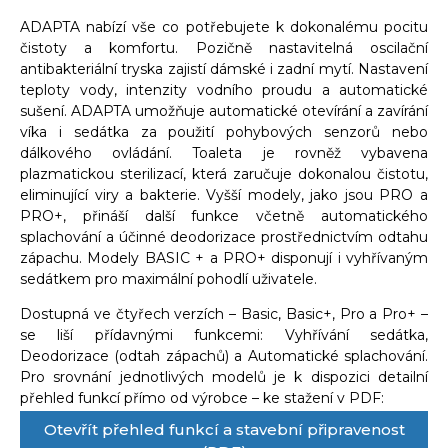
ADAPTA nabízí vše co potřebujete k dokonalému pocitu
čistoty a komfortu. Pozičně nastavitelná oscilační
antibakteriální tryska zajistí dámské i zadní mytí. Nastavení
teploty vody, intenzity vodního proudu a automatické
sušení. ADAPTA umožňuje automatické otevírání a zavírání
víka i sedátka za použití pohybových senzorů nebo
dálkového ovládání. Toaleta je rovněž vybavena
plazmatickou sterilizací, která zaručuje dokonalou čistotu,
eliminující viry a bakterie. Vyšší modely, jako jsou PRO a
PRO+, přináší další funkce včetně automatického
splachování a účinné deodorizace prostřednictvím odtahu
zápachu. Modely BASIC + a PRO+ disponují i vyhřívaným
sedátkem pro maximální pohodlí uživatele.
Dostupná ve čtyřech verzích – Basic, Basic+, Pro a Pro+ –
se liší přídavnými funkcemi: Vyhřívání sedátka,
Deodorizace (odtah zápachů) a Automatické splachování.
Pro srovnání jednotlivých modelů je k dispozici detailní
přehled funkcí přímo od výrobce – ke stažení v PDF:
Otevřít přehled funkcí a stavební připravenost