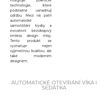
integruje pokročilé
technologie, které
podstatně usnadňují
údržbu. Mezi ně patří
automatické
samočištění trysky a
inovativní bezokrajový
rimless design mísy.
Tento produkt se
vyznačuje nejen
výjimečnou kvalitou, ale
také moderním
designem.
AUTOMATICKÉ OTEVÍRÁNÍ VÍKA I
SEDÁTKA