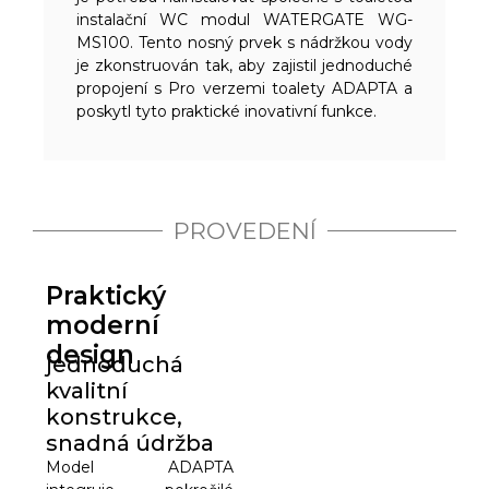
instalační WC modul WATERGATE WG-
MS100. Tento nosný prvek s nádržkou vody
je zkonstruován tak, aby zajistil jednoduché
propojení s Pro verzemi toalety ADAPTA a
poskytl tyto praktické inovativní funkce.
PROVEDENÍ
Praktický
moderní
design
jednoduchá
kvalitní
konstrukce,
snadná údržba
Model ADAPTA