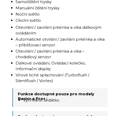
Samočištění trysky
Manuální čištění trysky
Noční světlo
Okolní světlo
Otevírání / zavírání prkénka a víka dálkovým
ovládáním
Automatické otvírání / zavírání prkénka a víka
– přibližovací senzor
Otevírání / zavírání prkénka a víka –
chodidlový senzor
Dálkové ovládání, Ovládací kolečko,
Informační displej
Vírové tiché splachování (Turboflush /
Silentflush / Vortex)
Funkce dostupné pouze pro modely
Basic+ a Pro+ :
Vyhřívané sedátko