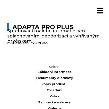
ADAPTA PRO PLUS
Sprchovací toaleta automatickým
splachováním, deodorizací a vyhřívaným
prkénkem
Kód produktu: WG-AP200
Sekce:
Základní informace
Dokumenty a odkazy
Popis produktu
Ovládání
Videa
Technické nákresy
Galerie