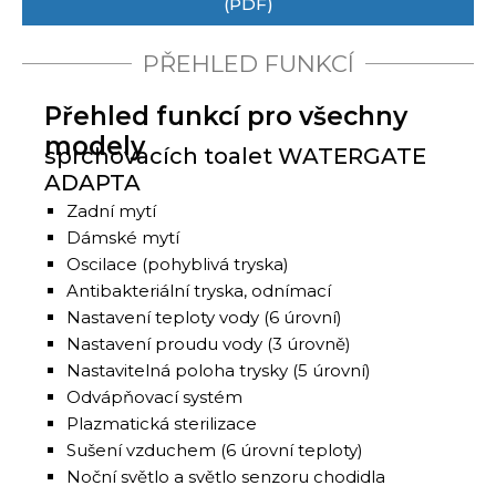
(PDF)
PŘEHLED FUNKCÍ
Přehled funkcí pro všechny
modely
sprchovacích toalet WATERGATE
ADAPTA
Zadní mytí
Dámské mytí
Oscilace (pohyblivá tryska)
Antibakteriální tryska, odnímací
Nastavení teploty vody (6 úrovní)
Nastavení proudu vody (3 úrovně)
Nastavitelná poloha trysky (5 úrovní)
Odvápňovací systém
Plazmatická sterilizace
Sušení vzduchem (6 úrovní teploty)
Noční světlo a světlo senzoru chodidla