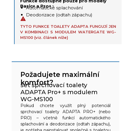
Funkce dostupné pouze pro modely
Basic+ a Pro+ :
Automatické splachování
Deodorizace (odtah zápachu)
TYTO FUNKCE TOALETY ADAPTA FUNGUJÍ JEN
V KOMBINACI S MODULEM WATERGATE WG-
MS100 (viz. článek níže)
Požadujete maximální
komfort?
set sprchovací toalety
ADAPTA Pro+ s modulem
WG-MS100
Pokud chcete využít plný potenciál
sprchovací toalety ADAPTA PRO+ (nebo
PRO) – včetně funkcí automatického
splachování a deodorizace (odtah zápachu),
je potřeba nainstalovat společně s toaletou