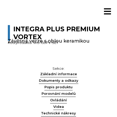
INTEGRA PLUS PREMIUM
VORTEX
Závěsná verze s oblou keramikou
Kód produktu: WG-150PV-SET
Sekce:
Základní informace
Dokumenty a odkazy
Popis produktu
Porovnání modelů
Ovládání
Videa
Technické nákresy