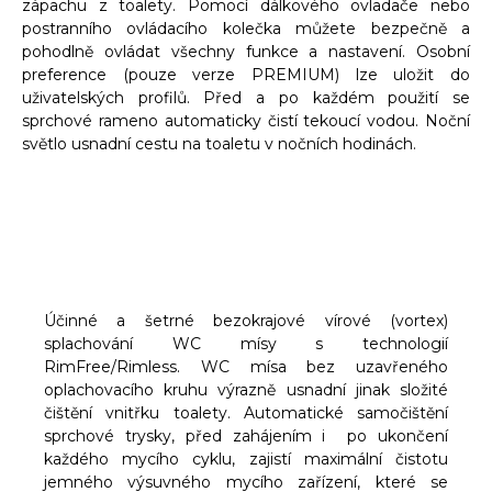
zápachu z toalety. Pomocí dálkového ovladače nebo
postranního ovládacího kolečka můžete bezpečně a
pohodlně ovládat všechny funkce a nastavení. Osobní
preference (pouze verze PREMIUM) lze uložit do
uživatelských profilů. Před a po každém použití se
sprchové rameno automaticky čistí tekoucí vodou. Noční
světlo usnadní cestu na toaletu v nočních hodinách.
Účinné a šetrné bezokrajové vírové (vortex)
splachování WC mísy s technologií
RimFree/Rimless. WC mísa bez uzavřeného
oplachovacího kruhu výrazně usnadní jinak složité
čištění vnitřku toalety. Automatické samočištění
sprchové trysky, před zahájením i po ukončení
každého mycího cyklu, zajistí maximální čistotu
jemného výsuvného mycího zařízení, které se