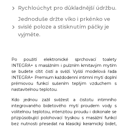
Rychloúchyt pro důkladnější údržbu.
Jednoduše držte víko i prkénko ve
svislé poloze a stisknutím páčky je
vyjměte.
Po použití elektronické sprchovací toalety
INTEGRA+ s masážním i pulzním kmitavým mytím
se budete cítit čistí a svěží. Vyšší modelová řada
INTEGRA+ Premium každodenní intimní mytí doplní
prémiovou funkcí sušením teplým vzduchem s
nastavitelnou teplotou.
Kdo jednou zažil svěžest a čistotu intimního
integrovaného bidetového mytí proudem vody s
volitelnou teplotou, intenzitou proudu i dokonale se
přizpůsobující polohovací tryskou s masážní funkcí
bez nutnosti přesedat na klasický keramický bidet,