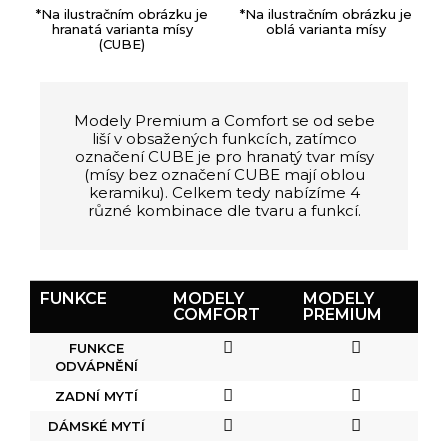
*Na ilustračním obrázku je
*Na ilustračním obrázku je
hranatá varianta mísy
oblá varianta mísy
(CUBE)
Modely Premium a Comfort se od sebe
liší v obsažených funkcích, zatímco
označení CUBE je pro hranatý tvar mísy
(mísy bez označení CUBE mají oblou
keramiku). Celkem tedy nabízíme 4
různé kombinace dle tvaru a funkcí.
FUNKCE
MODELY
MODELY
COMFORT
PREMIUM
FUNKCE
ODVÁPNĚNÍ
ZADNÍ MYTÍ
DÁMSKÉ MYTÍ