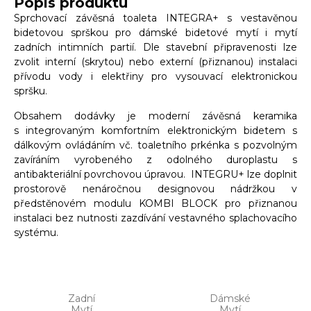
Popis produktu
Sprchovací závěsná toaleta INTEGRA+ s vestavěnou
bidetovou sprškou pro dámské bidetové mytí i mytí
zadních intimních partií. Dle stavební připravenosti lze
zvolit interní (skrytou) nebo externí (přiznanou) instalaci
přívodu vody i elektřiny pro vysouvací elektronickou
spršku.
Obsahem dodávky je moderní závěsná keramika
s integrovaným komfortním elektronickým bidetem s
dálkovým ovládáním vč. toaletního prkénka s pozvolným
zavíráním vyrobeného z odolného duroplastu s
antibakteriální povrchovou úpravou. INTEGRU+ lze doplnit
prostorově nenáročnou designovou nádržkou v
předstěnovém modulu KOMBI BLOCK pro přiznanou
instalaci bez nutnosti zazdívání vestavného splachovacího
systému.
Zadní
Dámské
Mytí
Mytí