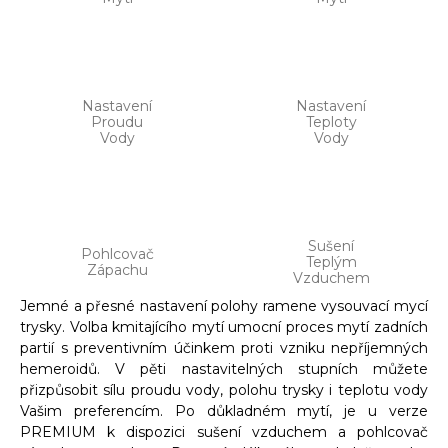
Nastavení
Nastavení
Proudu
Teploty
Vody
Vody
Sušení
Pohlcovač
Teplým
Zápachu
Vzduchem
Jemné a přesné nastavení polohy ramene vysouvací mycí
trysky. Volba kmitajícího mytí umocní proces mytí zadních
partií s preventivním účinkem proti vzniku nepříjemných
hemeroidů. V pěti nastavitelných stupních můžete
přizpůsobit sílu proudu vody, polohu trysky i teplotu vody
Vašim preferencím. Po důkladném mytí, je u verze
PREMIUM k dispozici sušení vzduchem a pohlcovač