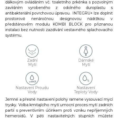
dálkovým ovládáním vč. toaletního prkénka s pozvolným
zavíráním vyrobeného z odolného duroplastu s
antibakteriální povrchovou úpravou. INTEGRU+ lze doplnit
prostorově nenáročnou designovou nádržkou v
předstěnovém modulu KOMBI BLOCK pro přiznanou
instalaci bez nutnosti zazdívání vestavného splachovacího
systému.
Zadní
Dámské
Mytí
Mytí
Nastavení Proudu
Nastavení
Vody
Teploty Vody
Jemné a přesné nastavení polohy ramene vysouvací mycí
trysky. Volba kmitajícího mytí umocní proces mytí zadních
partií s preventivním účinkem proti vzniku nepříjemných
hemeroidů. V pěti nastavitelných stupních můžete