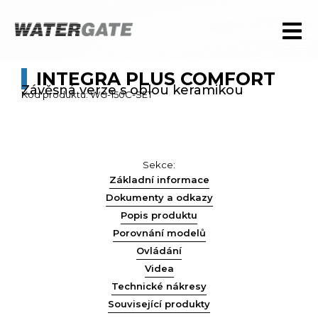
INTEGRA PLUS COMFORT
Závěsná verze s oblou keramikou
Kód produktu: WG-150C-SET
Sekce:
Základní informace
Dokumenty a odkazy
Popis produktu
Porovnání modelů
Ovládání
Videa
Technické nákresy
Související produkty