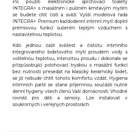
Po použití elektronické sprchovací toalety
INTEGRA+ s masážním i pulzním kmitavým mytím
se budete cítit čistí a svěží. Vyšší modelová řada
INTEGRA+ Premium každodenní intimní mytí doplní
prémiovou funkcí sušením teplým vzduchem s
nastavitelnou teplotou.
Kdo jednou zažil svěžest a čistotu intimního
integrovaného bidetového mytí proudem vody s
volitelnou teplotou, intenzitou proudu i dokonale se
přizpůsobující polohovací tryskou s masážní funkcí
bez nutnosti přesedat na klasický keramický bidet,
se již nebude chtít tohoto komfortu vzdát. Hygiena
intimních partií se stane příjemnou součástí nutné
denní hygieny všech členů Vaší domácnosti. Vhodné
rovněž pro děti a seniory. Lze instalovat v
soukromých i veřejných prostorách.