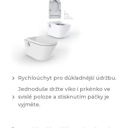
Rychloúchyt pro důkladnější údržbu.
Jednoduše držte víko i prkénko ve
svislé poloze a stisknutím páčky je
vyjměte.