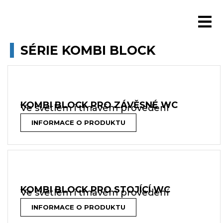
SÉRIE KOMBI BLOCK
KOMBI BLOCK PRO ZÁVĚSNÉ WC
Ve světlém i tmavém provedení
INFORMACE O PRODUKTU
KOMBI BLOCK PRO STOJÍCÍ WC​
Ve světlém i tmavém provedení
INFORMACE O PRODUKTU