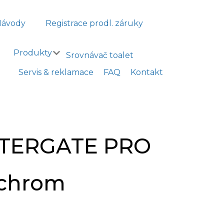
Návody
Registrace prodl. záruky
Produkty
Srovnávač toalet
Servis & reklamace
FAQ
Kontakt
WATERGATE PRO
 chrom