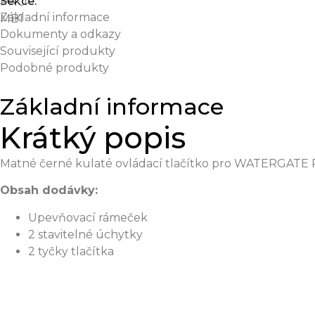
Sekce:
PRO-
Základní informace
MB1
Dokumenty a odkazy
Související produkty
Podobné produkty
Základní informace
Krátký popis
Matné černé kulaté ovládací tlačítko pro WATERGAT
Obsah dodávky:
Upevňovací rámeček
2 stavitelné úchytky
2 tyčky tlačítka