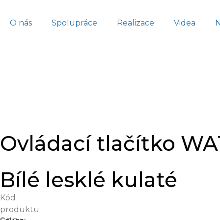
O nás
Spolupráce
Realizace
Videa
Ovládací tlačítko 
Bílé lesklé kulaté
Kód
produktu: