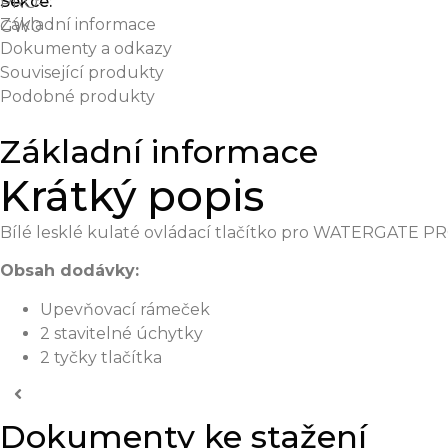
Sekce:
PRO-
Základní informace
GW0
Dokumenty a odkazy
Související produkty
Podobné produkty
Základní informace
Krátký popis
Bílé lesklé kulaté ovládací tlačítko pro WATERGATE
Obsah dodávky:
Upevňovací rámeček
2 stavitelné úchytky
2 tyčky tlačítka
Dokumenty ke stažení