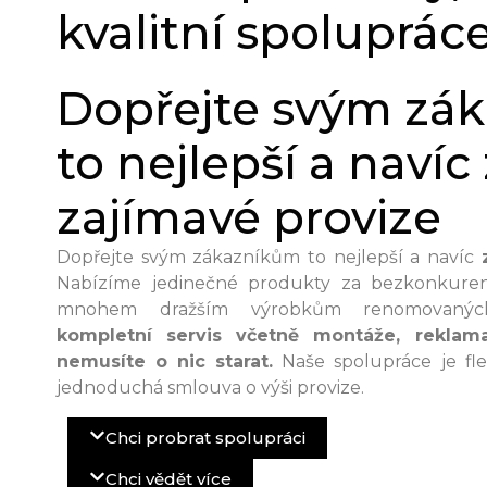
kvalitní spoluprác
Dopřejte svým zá
to nejlepší a navíc 
zajímavé provize
Dopřejte svým zákazníkům to nejlepší a navíc
Nabízíme jedinečné produkty za bezkonkuren
mnohem dražším výrobkům renomovaný
kompletní servis včetně montáže, reklam
nemusíte o nic starat.
Naše spolupráce je flex
jednoduchá smlouva o výši provize.
Chci probrat spolupráci
Chci vědět více