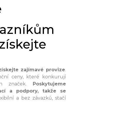
e
kazníkům
získejte
získejte zajímavé provize
.
ční ceny, které konkurují
ch značek.
Poskytujeme
ací a podpory, takže se
ibilní a bez závazků, stačí