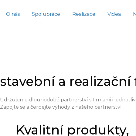
O nás
Spolupráce
Realizace
Videa
stavební a realizační
Udržujeme dlouhodobé partnerství s firmami i jednotlivc
Zapojte se a čerpejte výhody z našeho partnerství.
Kvalitní produkty,