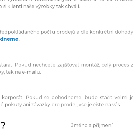
si klienti naše výrobky tak chválí.
předpokládaného počtu prodejů a dle konkrétní dohody. 
hodneme.
starat. Pokud nechcete zajišťovat montáž, celý proces 
y, tak na e-mailu.
orporát. Pokud se dohodneme, bude stačit velmi jed
okuty ani závazky pro prodej, vše je čistě na vás.
i?