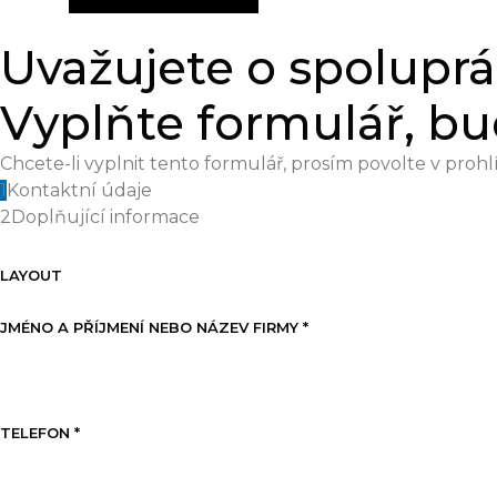
Uvažujete o spoluprá
Vyplňte formulář, b
Chcete-li vyplnit tento formulář, prosím povolte v prohlí
1
Kontaktní údaje
2
Doplňující informace
LAYOUT
JMÉNO A PŘÍJMENÍ NEBO NÁZEV FIRMY
*
TELEFON
*