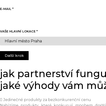
E-MAIL
*
VAŠE HLAVNÍ LOKACE
*
Další krok
jak partnerství fungu
jaké výhody vám mů
Jedinečné produkty za bezkonkurenční cenu
Nabízíme produkty, které konkurují mnohem dražší