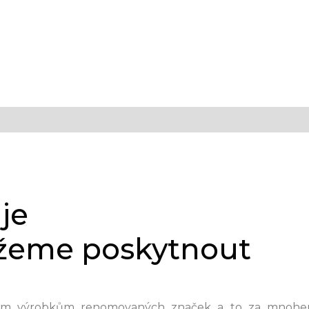
je
žeme poskytnout
m výrobkům renomovaných značek a to za mnohem př