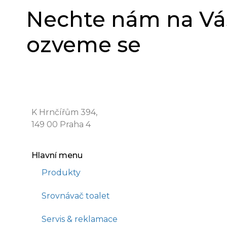
Nechte nám na Vás
ozveme se
WATERGATE s.r.o.
K Hrnčířům 394,
149 00 Praha 4
Hlavní menu
Produkty
Srovnávač toalet
Servis & reklamace