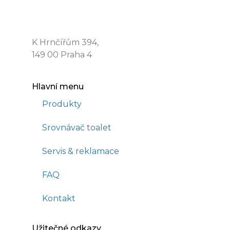
WATERGATE s.r.o.
K Hrnčířům 394,
149 00 Praha 4
Hlavní menu
Produkty
Srovnávač toalet
Servis & reklamace
FAQ
Kontakt
Užitečné odkazy