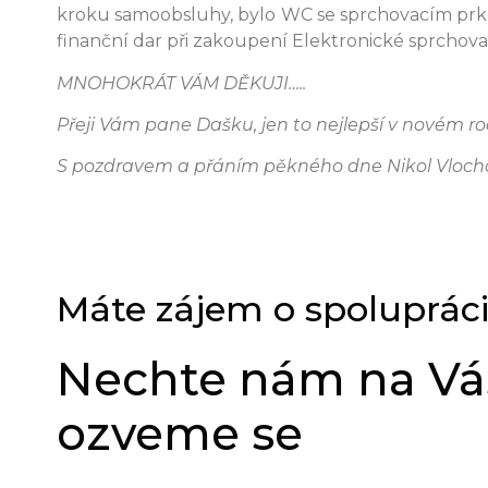
kroku samoobsluhy, bylo WC se sprchovacím prkénk
finanční dar při zakoupení Elektronické sprcho
MNOHOKRÁT VÁM DĚKUJI…..
Přeji Vám pane Dašku, jen to nejlepší v novém ro
S pozdravem a přáním pěkného dne Nikol Vloch
Máte zájem o spoluprác
Nechte nám na Vás
ozveme se