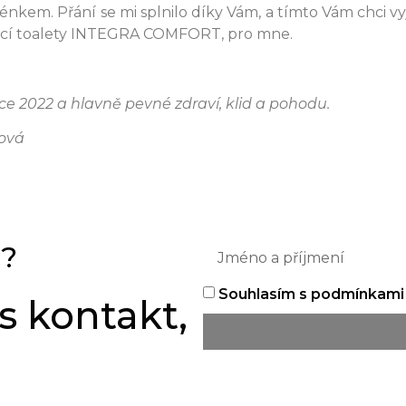
em. Přání se mi splnilo díky Vám, a tímto Vám chci vyjá
vací toalety INTEGRA COMFORT, pro mne.
ce 2022 a hlavně pevné zdraví, klid a pohodu.
ová
i?
Souhlasím s podmínkami 
 kontakt,