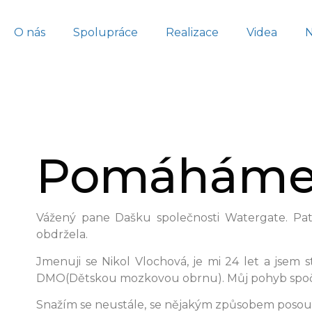
O nás
Spolupráce
Realizace
Videa
Pomáháme
Vážený pane Dašku společnosti Watergate. Pat
obdržela.
Jmenuji se Nikol Vlochová, je mi 24 let a js
DMO(Dětskou mozkovou obrnu). Můj pohyb spočív
Snažím se neustále, se nějakým způsobem posouv