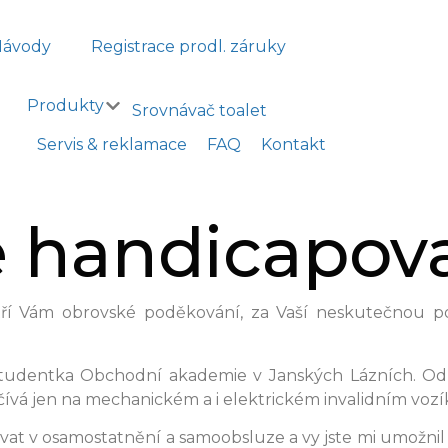
Návody
Registrace prodl. záruky
Produkty
Srovnávač toalet
Servis & reklamace
FAQ
Kontakt
 handicapov
ří Vám obrovské poděkování, za Vaší neskutečnou po
em studentka Obchodní akademie v Janských Lázních. 
á jen na mechanickém a i elektrickém invalidním vozí
at v osamostatnění a samoobsluze a vy jste mi umožnil