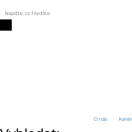
O nás
Karié