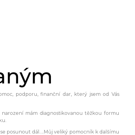
aným
moc, podporu, finanční dar, který jsem od Vás
Od narození mám diagnostikovanou těžkou formu
ku.
 se posunout dál….Můj veliký pomocník k dalšímu